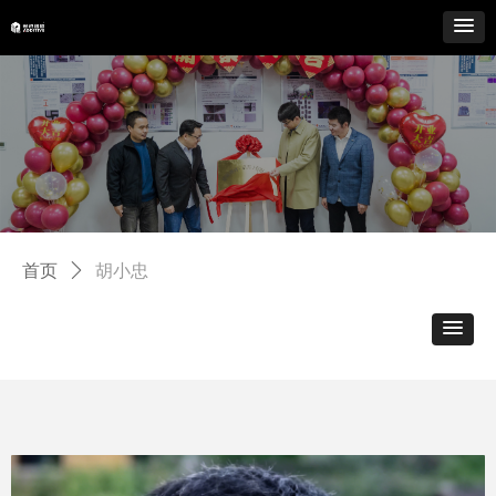
首页
ꄲ
胡小忠