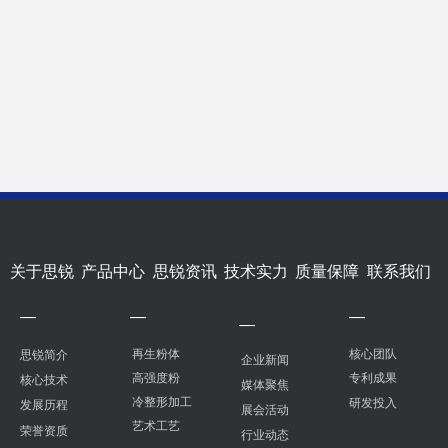
关于思锐
产品中心
思锐资讯
技术实力
质量保障
联系我们
—
—
—
—
再生粉体
核心团队
思锐简介
企业新闻
高强度粉
专利成果
核心技术
媒体聚焦
冷整形加工
研发投入
发展历程
展会活动
艺术工艺
荣誉资质
行业动态