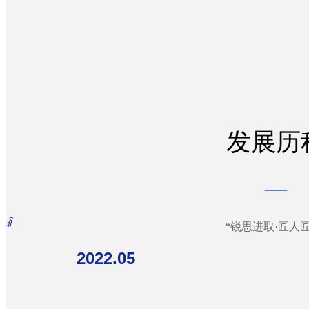
质量保障
荣誉资质
冷整形加工
媒体聚焦
核心团队
联系我们
组织架构
艺术工艺
展会活动
专利成果
质量体系
发展历
—
行业动态
研发投入
产品追溯
联系方式
ꀉ
“锐思进取·匠人匠
2022.05
售后服务
人才培养