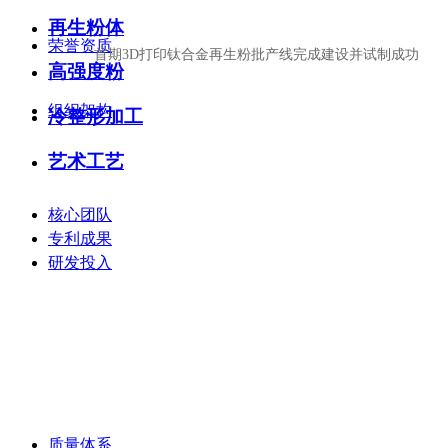
再生粉体
荣誉资质
首期3D打印钛合金再生粉批产线完成建设并试制成功
高强度粉
组织架构
冷整形加工
—
艺术工艺
核心团队
专利成果
研发投入
—
质量体系