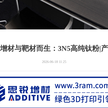
增材与靶材而生：3N5高纯钛粉|
2026-06-18
11:25