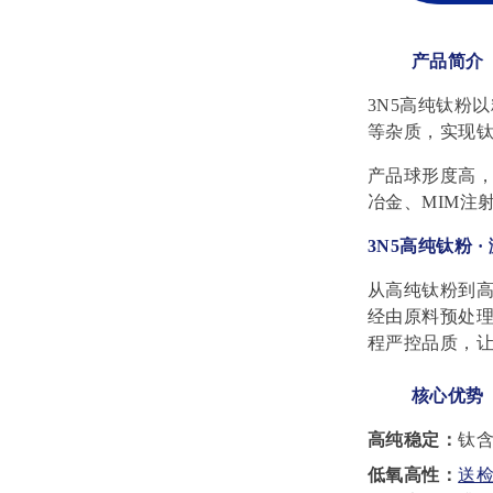
产品简介
3N5高纯
钛粉
以
等杂质，实现
产品球形度高，
冶金、MIM注
3N5高纯钛粉 ·
从高纯钛粉到
经由
原料预处
程严控品质，
核心优势
高纯稳定：
钛
低氧高性：
送检