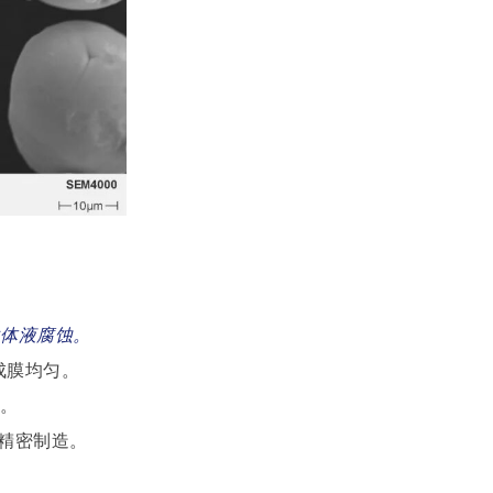
耐体液腐蚀。
成膜均匀。
命。
精密制造。