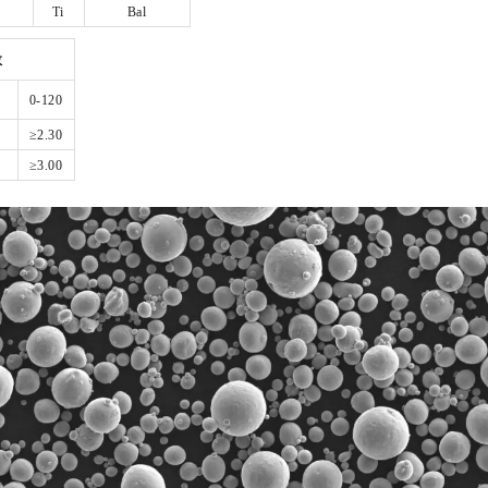
Ti
Bal
数
0-120
）
≥2.30
）
≥3.00