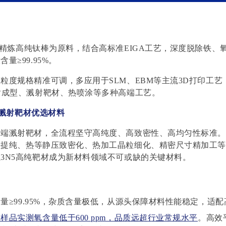
精炼高纯钛棒为原料，结合高标准EIGA工艺，深度脱除铁、
钛含量
≥99.95%。
粒度规格精准可调，多应用于SLM、EBM等主流3D打印工艺
射成型、溅射靶材、热喷涂等多种高端工艺
。
溅射靶材优选材料
高端溅射靶材，全流程坚守高纯度、高致密性、高均匀性标准。
理
提纯、热等静压致密化、热加工晶粒细化、
精密尺
寸精加
工
让3N5高纯靶材成为新材料领域不可或缺的关键材料
。
含量
≥99.95%，杂质含量极低，从源头保障材料性能稳定，适
样品实测氧含量低于600 ppm，品质远超行业常规水平
。高效