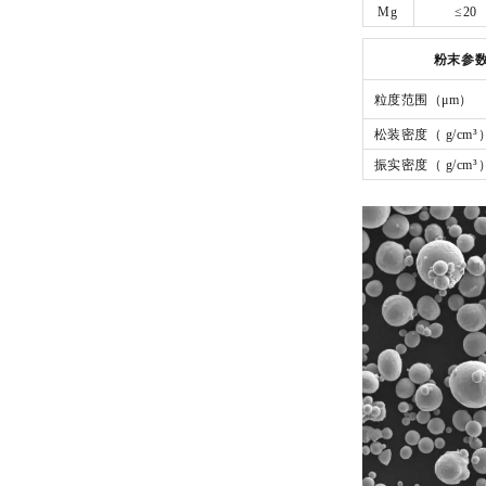
Mg
≤20
粉末参
粒度范围
（
μm
）
松装密度（
g/cm³
振实密度（
g/cm³