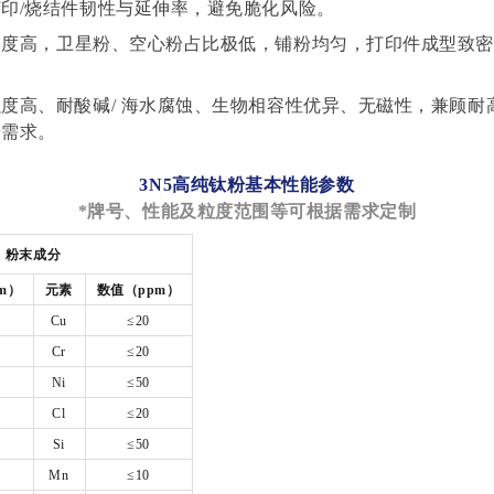
印/烧结件韧性与延伸率，避免脆化风险。
形度高
，卫星粉、空心粉占比极低，铺粉均匀，打印件成型致
强度高、耐酸碱
/ 海水腐蚀、生物相容性优异、无磁性，兼顾耐
端需求。
3N5高纯钛粉基
本性能
参数
*牌号、性能及粒度范围等可根据需求定制
粉末成分
m）
元素
数值
（ppm）
Cu
≤20
Cr
≤20
Ni
≤50
Cl
≤20
Si
≤50
Mn
≤10