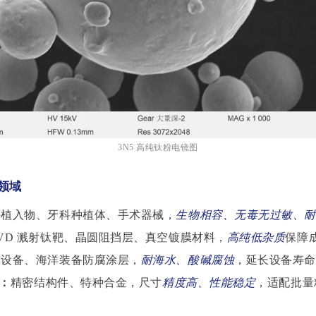
3N5 高纯钛粉电镜图
领域
科植入物、牙科种植体、手术器械，
生物相容、无毒无过敏、
PVD 溅射钛靶、晶圆阻挡层、真空镀膜材料，
高纯低杂质
保障
工设备、海洋装备防腐涂层，
耐海水、酸碱腐蚀
，延长设备寿
M：
精密结构件、特种合金，尺寸
精度高、性能稳定
，适配批量