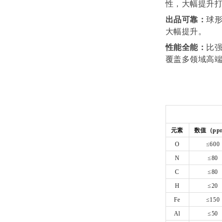
性，大幅提升打
出品可靠：
球
大幅提升。
性能全能：
比
覆盖多领域高
元素
数值
（pp
O
≤600
N
≤80
C
≤80
H
≤20
Fe
≤150
Al
≤50