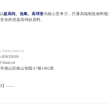
，以
超高纯、低氧、高球形
为核心竞争力，打通高端制造材料瓶
链安全的优选高纯钛原料。
.3ram.com.cn
3-83635039
@3ram.cn
市南山区南山智园A7栋1002室
D
】——