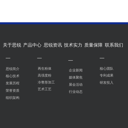
关于思锐
产品中心
思锐资讯
技术实力
质量保障
联系我们
—
—
—
—
再生粉体
核心团队
思锐简介
企业新闻
高强度粉
专利成果
核心技术
媒体聚焦
冷整形加工
研发投入
发展历程
展会活动
艺术工艺
荣誉资质
行业动态
组织架构