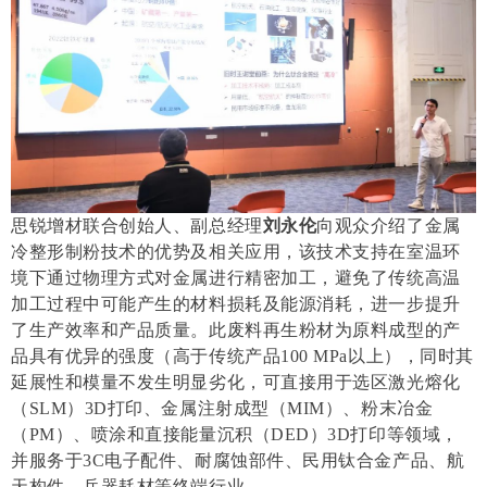
思锐增材联合创始人、副总经理
刘永伦
向观众介绍了金属
冷整形制粉技术的优势及相关应用，该技术支持在室温环
境下通过物理方式对金属进行精密加工，避免了传统高温
加工过程中可能产生的材料损耗及能源消耗，进一步提升
了生产效率和产品质量。此废料再生粉材为原料成型的产
品具有优异的强度（高于传统产品
100 MPa
以上），同时其
延展性和模量不发生明显劣化，可直接用于选区激光熔化
（
SLM
）
3D
打印、金属注射成型（
MIM
）、粉末冶金
（
PM
）、喷涂和直接能量沉积（
DED
）
3D
打印等领域，
并服务于
3C
电子配件、耐腐蚀部件、民用钛合金产品、航
天构件、兵器耗材等终端行业。