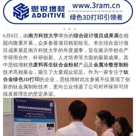
6
月
8
日，由
南方科技大学
举办的
综合设计项目成果展
在校
园内隆重开幕，众多参展项目精彩纷呈。本次综合设计项
目成果展是南方科技大学的年度盛事，旨在展示学校在产
学研用合作、科研创新、人才培养等方面的最新成果。其
中思锐增材携
废料再生钛合金粉材
产品及
金属冷整形制粉
技术亮相展会，吸引了大量观众驻足。作为一家专注于
钛
合金绿色
3D
打印
的企业，思锐增材此次参展不仅展现了创
新的钛金属制粉技术，更向公众传递了公司对环保和可持
续发展理念的坚定承诺。