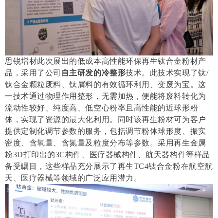
思锐增材此次展出的低成本高性能环保再生钛合金粉材产
品，采用了公司
自主研发的冷整形
技术。此技术实现了钛
/
钛合金颗粒废料、钛屑料的有效循环利用、变废为宝。这
一技术通过物理作用整形，无需加热，便能将废料转化为
流动性较好、纯度高、低空心粉率且高性能的近球形粉
体，实现了资源的最大化利用。同时该再生粉材可为客户
提供定制化调节参数的服务，包括调节粉体球形度、振实
密度、含氧量、含氮量及粒度分布等参数。采用再生金属
粉
3D
打印出的3C构件、医疗器械构件、航天器构件等样品
备受瞩目，这些样品充分展示了再生
TC4
钛合金粉在航空航
天、医疗器械等领域的广泛应用潜力。