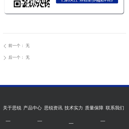
前一个：
无
ꄴ
后一个：
无
ꄲ
关于思锐
产品中心
思锐资讯
技术实力
质量保障
联系我们
—
—
—
—