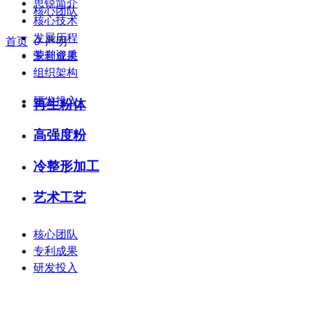
思锐简介
核心团队
核心技术
发展历程
首页
ꄲ
严明
荣誉资质
专利成果
组织架构
研发投入
再生粉体
高强度粉
冷整形加工
—
艺术工艺
核心团队
专利成果
研发投入