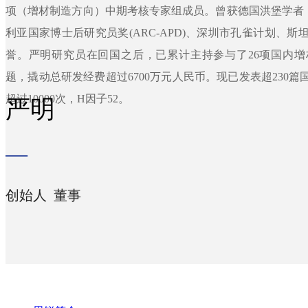
项（增材制造方向）中期考核专家组成员。曾获德国洪堡学者
加入我们
利亚国家博士后研究员奖(ARC-APD)、深圳市孔雀计划、斯
誉。严明研究员在回国之后，已累计主持参与了26项国内增
题，撬动总研发经费超过6700万元人民币。现已发表超230篇
超过10000次，H因子52。
严明
—
创始人 董事
—