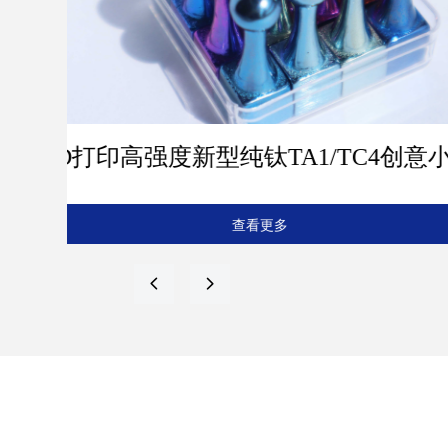
4创意小象
3D打印纯钛羽
羽纹凝诗 灵动浪漫
查看更多
넳
넲