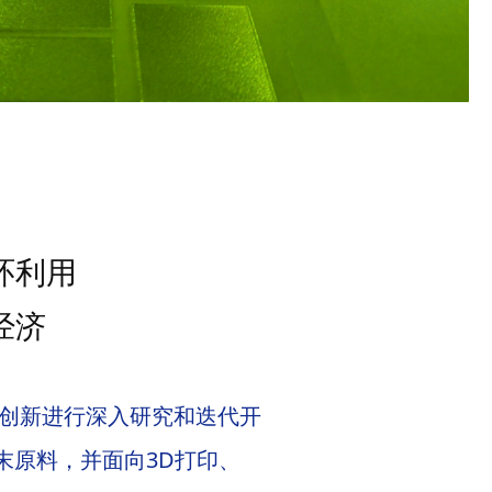
，其加工成品的退火态性能具有更高的强度和与传统粉末
此外，思锐增材还拥有独创的粉材强化精加工技术，可将
~30%
环利用
经济
创新进行深入研究和迭代开
末原料，并面向3D打印、