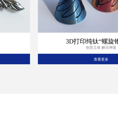
“螺旋锥”玩具
3D打印
创意立体 解压神器
更多