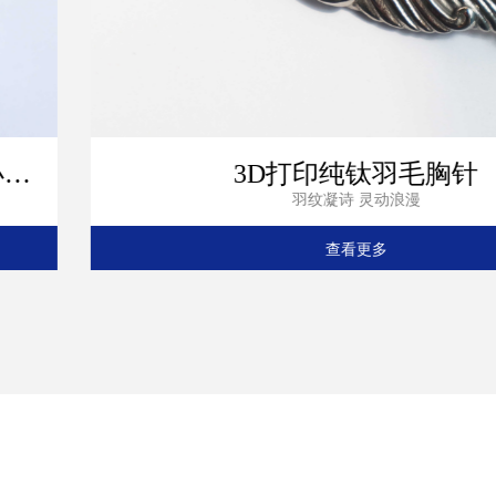
毛胸针
3D打印纯钛
查看