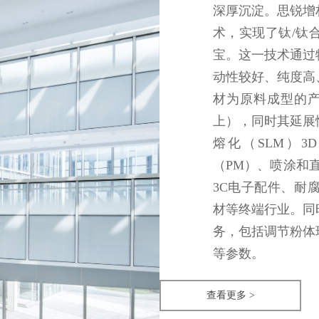
深厚沉淀。思锐增
术，实现了钛/钛
宝。这一技术通过
动性较好、纯度高
材为原料成型的产
上），同时其延展
熔化（SLM）3
（PM）、喷涂和
3C电子配件、耐
材等终端行业。同
务，包括调节粉体
等参数。
查看更多 >