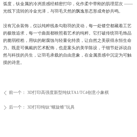
弧度，钛金属的冷冽质感经精密打印，化作柔中带刚的肌理层次 ——
光线下流转的冷金光泽，与羽毛天然的飘逸形态形成奇妙共鸣。
没有冗余装饰，仅以纯粹线条勾勒羽的灵动，每一处镂空都藏着工艺
的极致追求，每一寸曲面都映照着艺术的纯粹。它打破传统羽毛饰品
的脆弱桎梏，用钛的耐腐蚀与轻量化特质，让自然之美获得永恒生命
力。既是可佩戴的艺术配饰，也是案头的美学陈设，于细节处诉说自
然与科技的共生，让羽毛承载的自由意象，在金属质感中沉淀为可触
摸的诗意。
前一个：
3D打印高强度新型纯钛TA1/TC4创意小象棋
ꄴ
后一个：
3D打印纯钛“螺旋锥”玩具
ꄲ