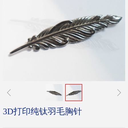
ꁆ
ꁇ
3D打印纯钛羽毛胸针