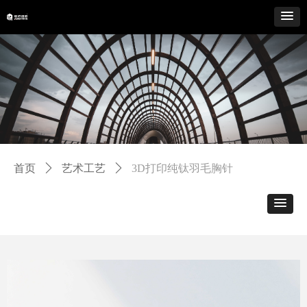
首页
ꄲ
艺术工艺
ꄲ
3D打印纯钛羽毛胸针